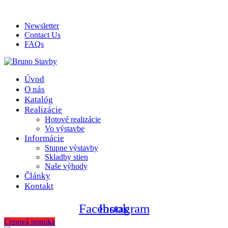
ADD ANYTHING HERE OR JUST REMOVE IT…
Newsletter
Contact Us
FAQs
Úvod
O nás
Katalóg
Realizácie
Hotové realizácie
Vo výstavbe
Informácie
Stupne výstavby
Skladby stien
Naše výhody
Články
Kontakt
Facebook
Instagram
Cenová ponuka