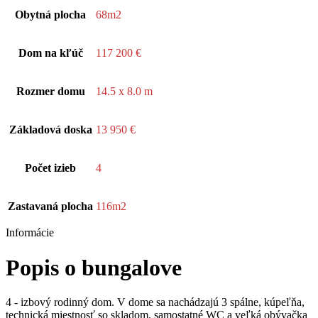
Obytná plocha
68m2
Dom na kľúč
117 200 €
Rozmer domu
14.5 x 8.0 m
Základová doska
13 950 €
Počet izieb
4
Zastavaná plocha
116m2
Informácie
Popis o bungalove
4 - izbový rodinný dom. V dome sa nachádzajú 3 spálne, kúpeľňa,
technická miestnosť so skladom, samostatné WC a veľká obývačka