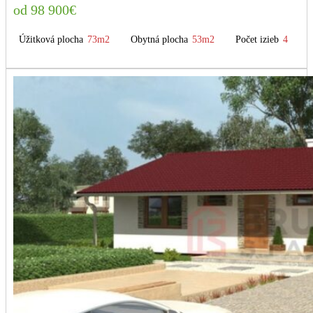
98 900
€
Úžitková plocha
73m2
Obytná plocha
53m2
Počet izieb
4