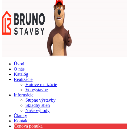
Úvod
O nás
Katalóg
Realizácie
Hotové realizácie
Vo výstavbe
Informácie
Stupne výstavby
Skladby stien
Naše výhody
Články
Kontakt
Cenová ponuka