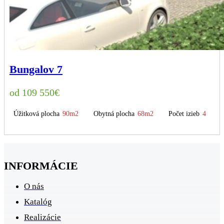
Bungalov 7
109 550
€
Úžitková plocha
90m2
Obytná plocha
68m2
Počet izieb
4
INFORMÁCIE
O nás
Katalóg
Realizácie