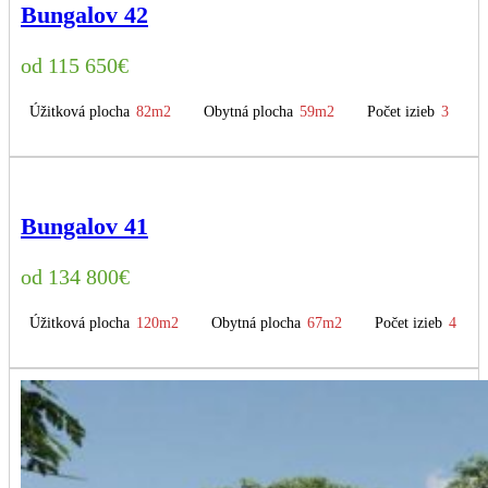
Bungalov 42
115 650
€
Úžitková plocha
82m2
Obytná plocha
59m2
Počet izieb
3
Bungalov 41
134 800
€
Úžitková plocha
120m2
Obytná plocha
67m2
Počet izieb
4