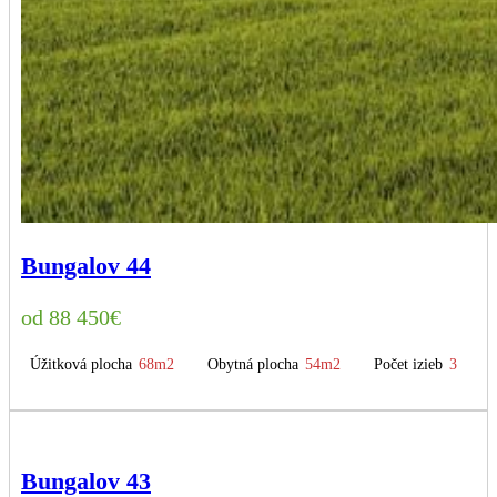
Bungalov 44
88 450
€
Úžitková plocha
68m2
Obytná plocha
54m2
Počet izieb
3
Bungalov 43