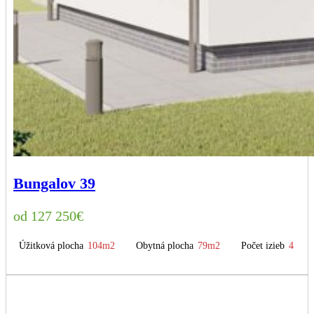
Bungalov 39
127 250
€
Úžitková plocha
104m2
Obytná plocha
79m2
Počet izieb
4