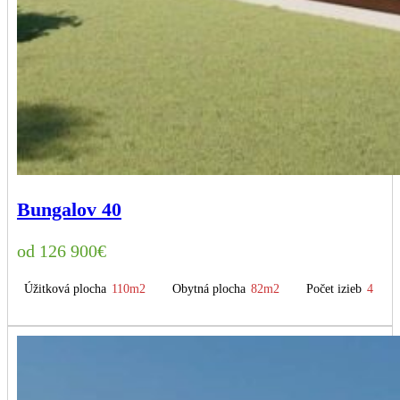
Bungalov 40
126 900
€
Úžitková plocha
110m2
Obytná plocha
82m2
Počet izieb
4