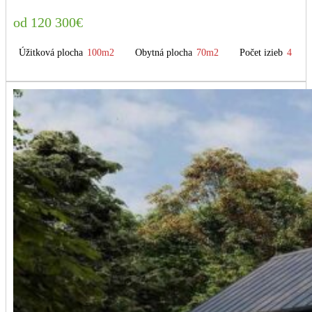
120 300
€
Úžitková plocha
100m2
Obytná plocha
70m2
Počet izieb
4