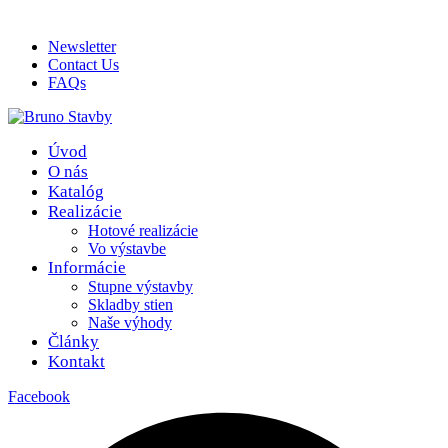
ADD ANYTHING HERE OR JUST REMOVE IT…
Newsletter
Contact Us
FAQs
Úvod
O nás
Katalóg
Realizácie
Hotové realizácie
Vo výstavbe
Informácie
Stupne výstavby
Skladby stien
Naše výhody
Články
Kontakt
Facebook