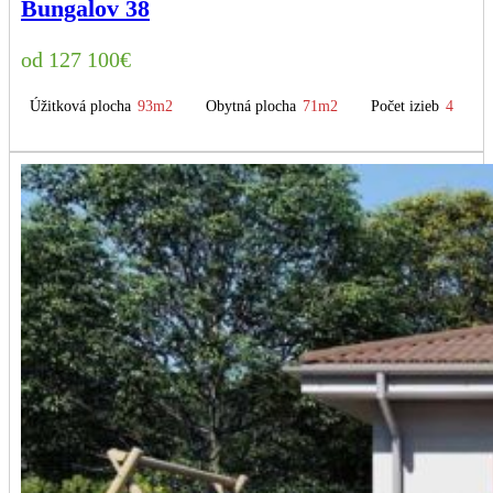
Bungalov 38
127 100
€
Úžitková plocha
93m2
Obytná plocha
71m2
Počet izieb
4