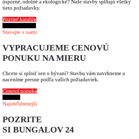
úsporné, odolné a ekologické? Naše stavby spĺňajú všetky
tieto požiadavky.
Pozrieť katalóg
Naše realizácie
Stavajte s nami
VYPRACUJEME CENOVÚ
PONUKU NA MIERU
Chcete si splniť sen o bývaní? Stavbu vám navrhneme a
naceníme presne podľa vašich požiadaviek.
Cenová ponuka
Kontakt
Najobľubenejši
POZRITE
SI BUNGALOV 24