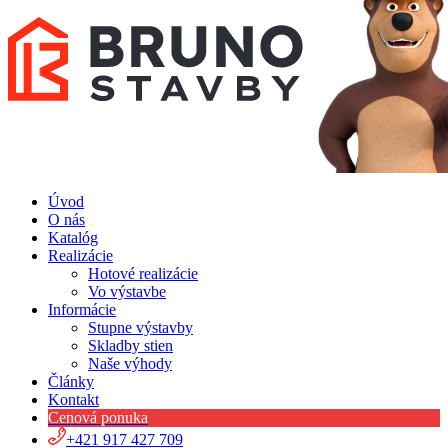
Úvod
O nás
Katalóg
Realizácie
Hotové realizácie
Vo výstavbe
Informácie
Stupne výstavby
Skladby stien
Naše výhody
Články
Kontakt
Cenová ponuka
+421 917 427 709