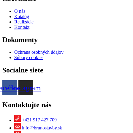
O nás
Katalóg
Realizácie
Kontakt
Dokumenty
Ochrana osobných údajov
Súbory cookies
Socialne siete
acebook
Instagram
Kontaktujte nás
+421 917 427 709
info@brunostavby.sk