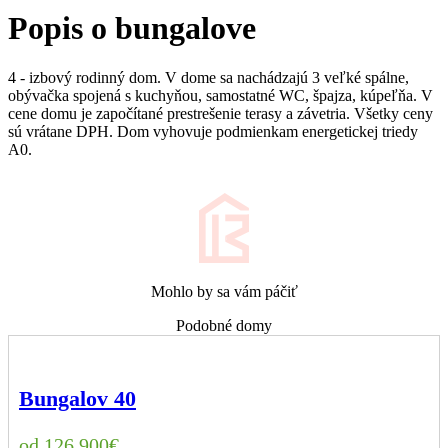
Popis o bungalove
4 - izbový rodinný dom. V dome sa nachádzajú 3 veľké spálne,
obývačka spojená s kuchyňou, samostatné WC, špajza, kúpeľňa. V
cene domu je započítané prestrešenie terasy a závetria. Všetky ceny
sú vrátane DPH. Dom vyhovuje podmienkam energetickej triedy
A0.
Mohlo by sa vám páčiť
Podobné domy
Bungalov 40
126 900
€