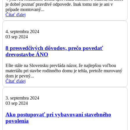
je dobré poznať pravdivé odpovede. Inak tomu nie je ani v
prípade montovaný...
Čítať ďalej
4. septembra 2024
03 sep 2024
8 presvedčivých dôvodov, prečo povedať
drevostavbe ÁNO
Ešte stále na Slovensku prevláda názor, že najlepšou voľbou
materiálu pri stavbe rodinného domu je tehla, pretože murovaný
dom je pevný...
Čítať ďalej
3. septembra 2024
03 sep 2024
Ako postupovať pri vybavovaní stavebného
povolenia