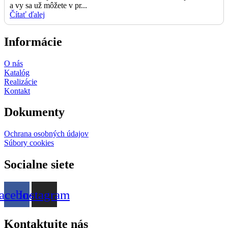
a vy sa už môžete v pr...
Čítať ďalej
Informácie
O nás
Katalóg
Realizácie
Kontakt
Dokumenty
Ochrana osobných údajov
Súbory cookies
Socialne siete
acebook
Instagram
Kontaktujte nás