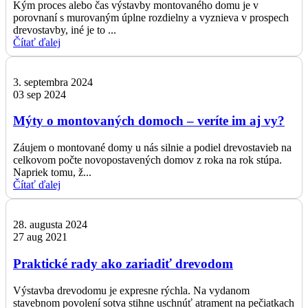
Kým proces alebo čas výstavby montovaného domu je v
porovnaní s murovaným úplne rozdielny a vyznieva v prospech
drevostavby, iné je to ...
Čítať ďalej
3. septembra 2024
03 sep 2024
Mýty o montovaných domoch – veríte im aj vy?
Záujem o montované domy u nás silnie a podiel drevostavieb na
celkovom počte novopostavených domov z roka na rok stúpa.
Napriek tomu, ž...
Čítať ďalej
28. augusta 2024
27 aug 2021
Praktické rady ako zariadiť drevodom
Výstavba drevodomu je expresne rýchla. Na vydanom
stavebnom povolení sotva stihne uschnúť atrament na pečiatkach