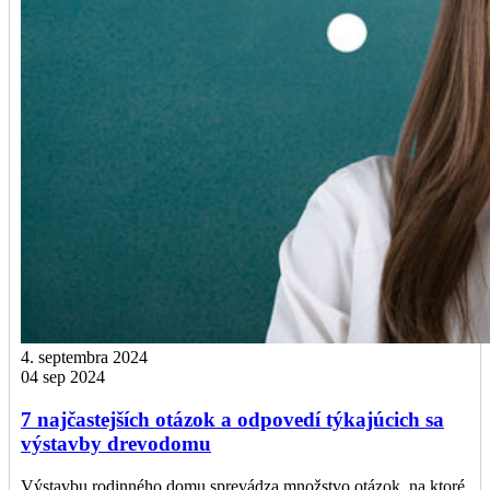
4. septembra 2024
04 sep 2024
7 najčastejších otázok a odpovedí týkajúcich sa
výstavby drevodomu
Výstavbu rodinného domu sprevádza množstvo otázok, na ktoré