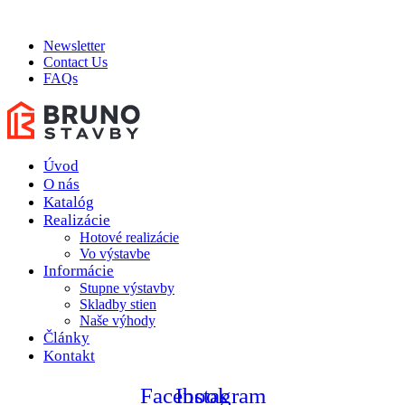
ADD ANYTHING HERE OR JUST REMOVE IT…
Newsletter
Contact Us
FAQs
Úvod
O nás
Katalóg
Realizácie
Hotové realizácie
Vo výstavbe
Informácie
Stupne výstavby
Skladby stien
Naše výhody
Články
Kontakt
Facebook
Instagram