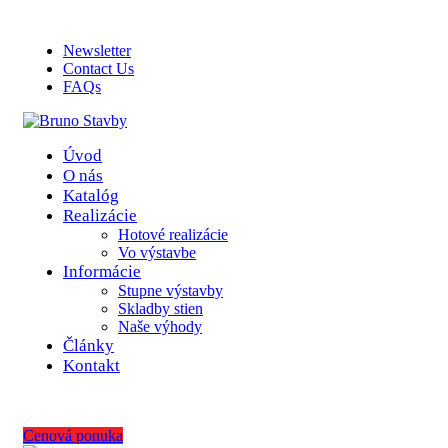
ADD ANYTHING HERE OR JUST REMOVE IT…
Newsletter
Contact Us
FAQs
Úvod
O nás
Katalóg
Realizácie
Hotové realizácie
Vo výstavbe
Informácie
Stupne výstavby
Skladby stien
Naše výhody
Články
Kontakt
Cenová ponuka