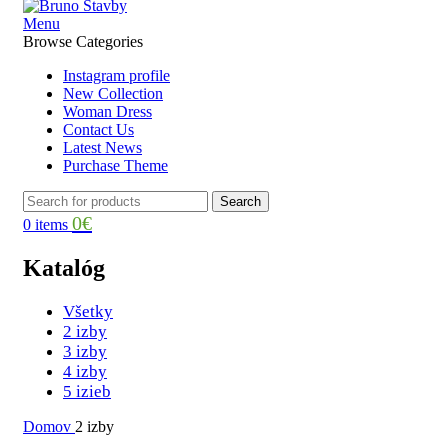
Menu
Browse Categories
Instagram profile
New Collection
Woman Dress
Contact Us
Latest News
Purchase Theme
Search
0
€
0
items
Katalóg
Všetky
2 izby
3 izby
4 izby
5 izieb
Domov
2 izby