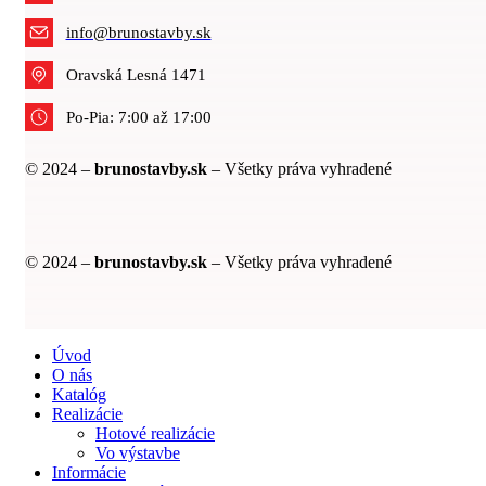
info@brunostavby.sk
Oravská Lesná 1471
Po-Pia: 7:00 až 17:00
© 2024 –
brunostavby.sk
– Všetky práva vyhradené
© 2024 –
brunostavby.sk
– Všetky práva vyhradené
Úvod
O nás
Katalóg
Realizácie
Hotové realizácie
Vo výstavbe
Informácie